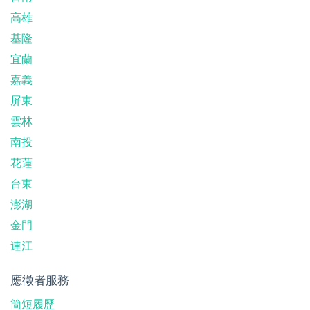
高雄
基隆
宜蘭
嘉義
屏東
雲林
南投
花蓮
台東
澎湖
金門
連江
應徵者服務
簡短履歷