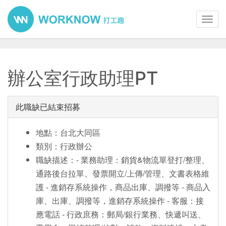
Toggl
navig
辦公室行政助理PT
此職缺已結束招募
地點：台北大同區
類別：行政辦公
職缺描述：- 業務助理：銷貨&物流單登打/整理、
通路後台拉單、發票開立/上傳/管理、文書表格維
護 - 進銷存系統操作，商品出庫、調撥等 - 商品入
庫、出庫、調撥等，進銷存系統操作 - 客服：接
應電話 - 行政庶務：郵局/銀行業務、快遞叫送、