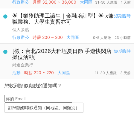
行政辦公
月薪
32,000 ~ 36,000
大同區
31-50 人應徵
1 天前
🌟【業務助理工讀生｜金融培訓型】🌟 x兼
短期臨時
職業務、大學生實習亦可
個人張貼
行政辦公
時薪
200 ~ 200
大同區
0-5 人應徵
23 小時前
[徵：台北/2026大稻埕夏日節 手遊快閃店
短期臨時
攤位活動]
尚進企業行
活動
時薪
220 ~ 220
大同區
11-30 人應徵
3 天前
想收到類似職缺的通知嗎？