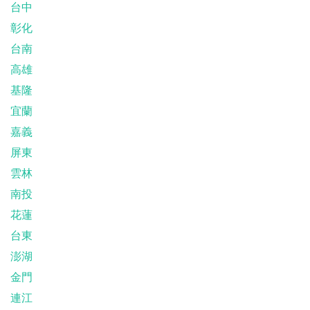
台中
彰化
台南
高雄
基隆
宜蘭
嘉義
屏東
雲林
南投
花蓮
台東
澎湖
金門
連江