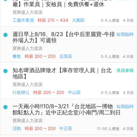
廠】作業員｜安檢員｜免費供餐+週休
寶興盛人力資源
工廠作業員
時薪
210 ~ 434
大園區
0-5 人應徵
4 天前
週日早上8/16、8/23【台中后里麗寶-牛排
短期臨時
外場人力】可週領
寶興盛人力資源
餐飲
時薪
200 ~ 200
后里區
0-5 人應徵
4 天前
知名啤酒品牌徵才【庫存管理人員｜台北
長期兼職
地區】
寶興盛人力資源
行政辦公
時薪
200 ~ 200
中山區
0-5 人應徵
4 天前
一天兩小時‼️10/8~3/21『台北地區—博物
短期臨時
館駐點人力』近中正紀念堂/小南門/周二到日
寶興盛人力資源
活動
時薪
200 ~ 200
中正區
11-30 人應徵
4 天前