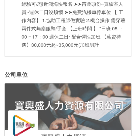
經驗可//想近鴻海快報名 ➤➤苗栗頭份~實驗室人
員~週休二日沒煩惱 ➤➤免費汽機車停車位 【 工
作內容】 1.協助工程師做實驗 2.機台操作 需穿著
兩件式無塵服鞋/手套 【上班時間 】 *日班 08 ：
00 ~ 17：00 週休二日~配合彈性加班 【薪資待
遇】30,000元起~35,000元(加班另計
公司單位