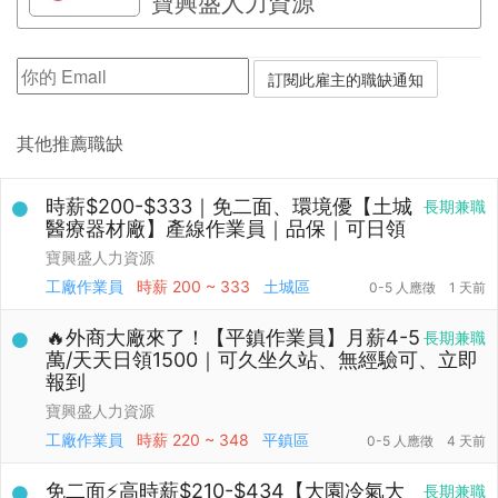
寶興盛人力資源
其他推薦職缺
時薪$200-$333｜免二面、環境優【土城
長期兼職
醫療器材廠】產線作業員｜品保｜可日領
寶興盛人力資源
工廠作業員
時薪
200 ~ 333
土城區
0-5 人應徵
1 天前
🔥外商大廠來了！【平鎮作業員】月薪4-5
長期兼職
萬/天天日領1500｜可久坐久站、無經驗可、立即
報到
寶興盛人力資源
工廠作業員
時薪
220 ~ 348
平鎮區
0-5 人應徵
4 天前
免二面⚡高時薪$210-$434【大園冷氣大
長期兼職