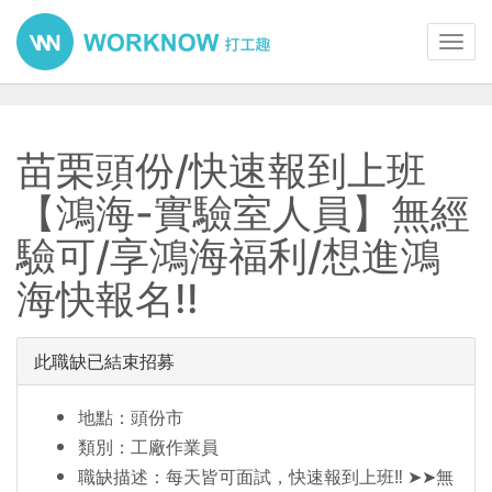
Toggl
navig
苗栗頭份/快速報到上班
【鴻海-實驗室人員】無經
驗可/享鴻海福利/想進鴻
海快報名!!
此職缺已結束招募
地點：頭份市
類別：工廠作業員
職缺描述：每天皆可面試，快速報到上班‼️ ➤➤無