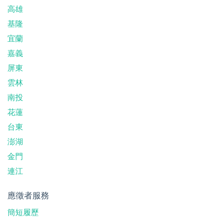
高雄
基隆
宜蘭
嘉義
屏東
雲林
南投
花蓮
台東
澎湖
金門
連江
應徵者服務
簡短履歷