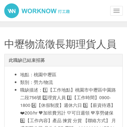
Toggl
navig
中壢物流徵長期理貨人員
此職缺已結束招募
地點：桃園中壢區
類別：勞力/物流
職缺描述：1️⃣【工作地點】桃園市中壢區中園路
二段756號 2️⃣理貨人員 3️⃣【工作時間】0900-
1800 4️⃣【休假制度】週休六日 5️⃣【薪資待遇】
❤️200/hr 🧡加班費另計 💛可日週領 💙享勞健保
6️⃣【工作內容】產品 揀貨 分貨 【聯絡方式】 月