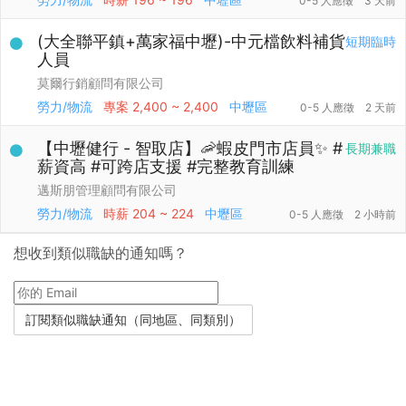
0-5 人應徵
3 天前
(大全聯平鎮+萬家福中壢)-中元檔飲料補貨
短期臨時
人員
莫爾行銷顧問有限公司
勞力/物流
專案
2,400 ~ 2,400
中壢區
0-5 人應徵
2 天前
【中壢健行 - 智取店】🦐蝦皮門市店員✨ #
長期兼職
薪資高 #可跨店支援 #完整教育訓練
邁斯朋管理顧問有限公司
勞力/物流
時薪
204 ~ 224
中壢區
0-5 人應徵
2 小時前
想收到類似職缺的通知嗎？