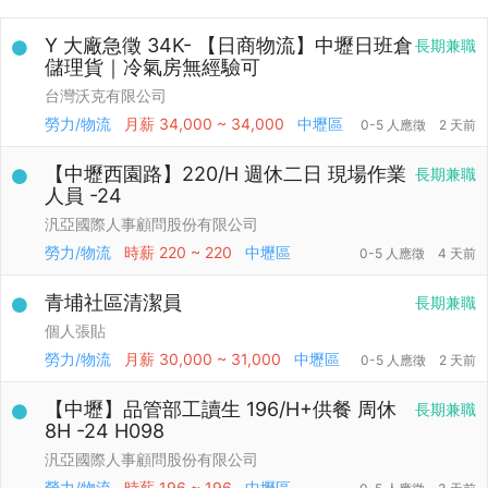
Y 大廠急徵 34K- 【日商物流】中壢日班倉
長期兼職
儲理貨｜冷氣房無經驗可
台灣沃克有限公司
勞力/物流
月薪
34,000 ~ 34,000
中壢區
0-5 人應徵
2 天前
【中壢西園路】220/H 週休二日 現場作業
長期兼職
人員 -24
汎亞國際人事顧問股份有限公司
勞力/物流
時薪
220 ~ 220
中壢區
0-5 人應徵
4 天前
青埔社區清潔員
長期兼職
個人張貼
勞力/物流
月薪
30,000 ~ 31,000
中壢區
0-5 人應徵
2 天前
【中壢】品管部工讀生 196/H+供餐 周休
長期兼職
8H -24 H098
汎亞國際人事顧問股份有限公司
勞力/物流
時薪
196 ~ 196
中壢區