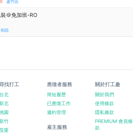
00
蘆竹區
乾包裝🍪免加班-RO
中和區
尋找打工
應徵者服務
關於打工趣
台北
簡短履歷
關於我們
新北
已應徵工作
使用條款
桃園
邀約管理
隱私條款
新竹
PREMIUM 會員條
雇主服務
款
苗栗