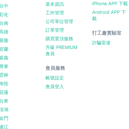
iPhone APP 下載
基本資訊
台中
Android APP 下
工作管理
彰化
載
公司單位管理
台南
訂單管理
高雄
打工趣實驗室
購買置頂服務
基隆
詐騙雷達
升級 PREMIUM
宜蘭
會員
嘉義
屏東
會員服務
雲林
帳號設定
南投
會員登入
花蓮
台東
澎湖
金門
連江