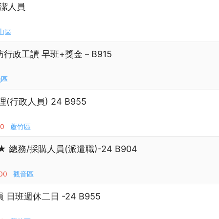
清潔人員
山區
電訪行政工讀 早班+獎金－B915
義區
行政人員) 24 B955
00
蘆竹區
總務/採購人員(派遣職)-24 B904
00
觀音區
日班週休二日 -24 B955