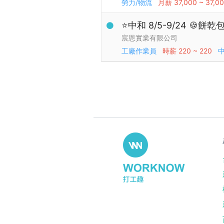
勞力/物流
月薪
37,000 ~ 37,0
⭐中和 8/5-9/24 🍪餅
宸恩實業有限公司
工廠作業員
時薪
220 ~ 220