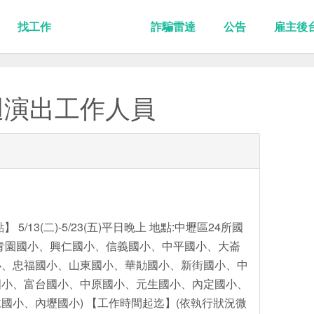
找工作
詐騙雷達
公告
雇主後
迴演出工作人員
5/13(二)-5/23(五)平日晚上 地點:中壢區24所國
青園國小、興仁國小、信義國小、中平國小、大崙
小、忠福國小、山東國小、華勛國小、新街國小、中
國小、富台國小、中原國小、元生國小、內定國小、
國小、內壢國小) 【工作時間起迄】(依執行狀況微