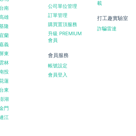
載
公司單位管理
台南
訂單管理
高雄
打工趣實驗室
購買置頂服務
基隆
詐騙雷達
升級 PREMIUM
宜蘭
會員
嘉義
屏東
會員服務
雲林
帳號設定
南投
會員登入
花蓮
台東
澎湖
金門
連江