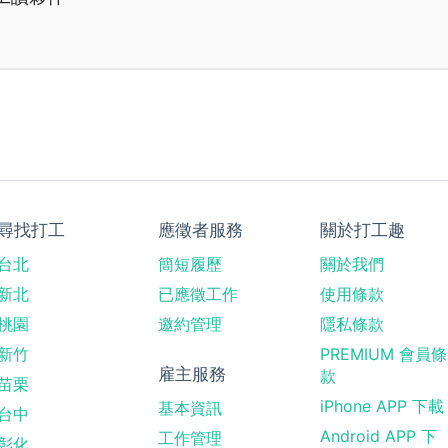
尋找打工
應徵者服務
關於打工趣
台北
簡短履歷
關於我們
新北
已應徵工作
使用條款
桃園
邀約管理
隱私條款
新竹
PREMIUM 會員條
雇主服務
款
苗栗
iPhone APP 下載
基本資訊
台中
Android APP 下
工作管理
彰化