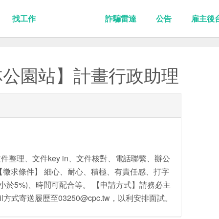
找工作
詐騙雷達
公告
雇主後
林公園站】計畫行政助理
整理、文件key in、文件核對、電話聯繫、辦公
【徵求條件】 細心、耐心、積極、有責任感、打字
須小於5%)、時間可配合等。 【申請方式】請務必主
mail方式寄送履歷至03250@cpc.tw，以利安排面試。