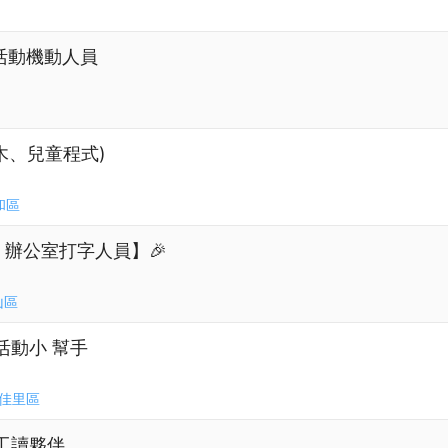
大學活動機動人員
木、兒童程式)
和區
/9 辦公室打字人員】🎉
山區
活動小 幫手
佳里區
工讀夥伴