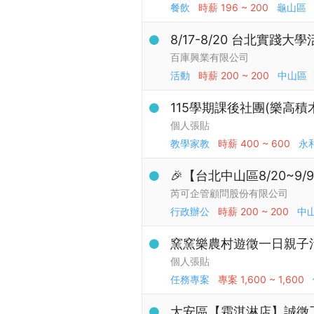
餐飲
時薪
196 ~ 200
龜山區
8/17-8/20 台北實踐
百庫興業有限公司
活動
時薪
200 ~ 200
中山區
115學期課後社團(樂高積
個人張貼
教學家教
時薪
400 ~ 600
永
🎉【台北中山區8/20~9
芮可企管顧問股份有限公司
行政辦公
時薪
200 ~ 200
中
窯窯樂農村遊徵一日親子
個人張貼
任務專案
專案
1,600 ~ 1,600
大安區【霜淇淋店】誠徵