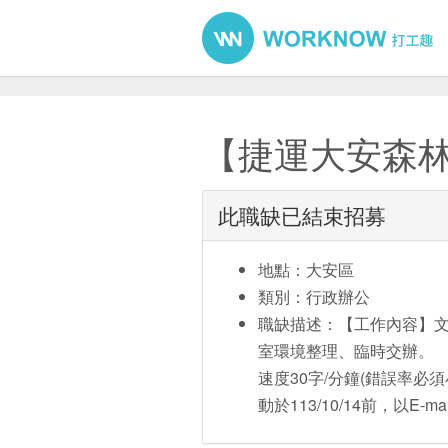
【捷運大安森
此職缺已結束招募
地點：大安區
類別：行政辦公
職缺描述：【工作內容】文件
室環境整理、臨時交辦。 
速度30字/分鐘(錯誤率必
動於113/10/14前，以E-