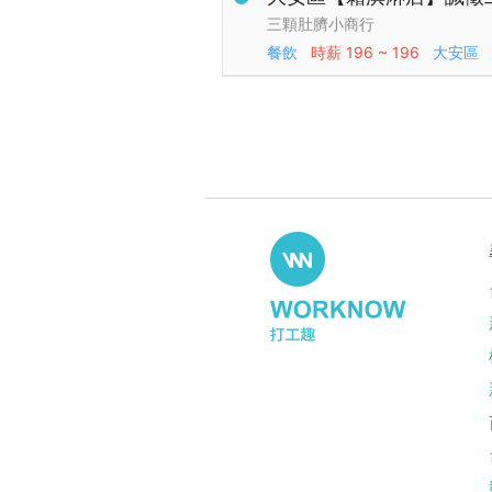
三顆肚臍小商行
餐飲
時薪
196 ~ 196
大安區