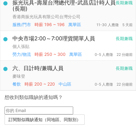
振光玩具-壽屋台灣總代理-武昌店計時人員
長期兼職
(長期)
香港商振光玩具有限公司台灣分公司
服務/門市
時薪
196 ~ 196
萬華區
11-30 人應徵
5 天前
中央市場2:00～7:00理貨開單人員
長期兼職
個人張貼
勞力/物流
時薪
250 ~ 300
萬華區
0-5 人應徵
22 分鐘前
六、日計時/兼職人員
長期兼職
麥味登
餐飲
時薪
200 ~ 220
中山區
0-5 人應徵
22 分鐘前
想收到類似職缺的通知嗎？