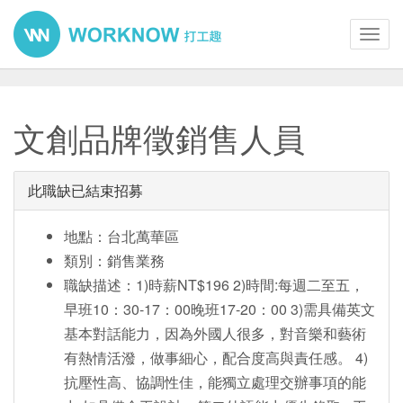
Toggl
navig
文創品牌徵銷售人員
此職缺已結束招募
地點：台北萬華區
類別：銷售業務
職缺描述：1)時薪NT$196 2)時間:每週二至五，
早班10：30-17：00晚班17-20：00 3)需具備英文
基本對話能力，因為外國人很多，對音樂和藝術
有熱情活潑，做事細心，配合度高與責任感。 4)
抗壓性高、協調性佳，能獨立處理交辦事項的能