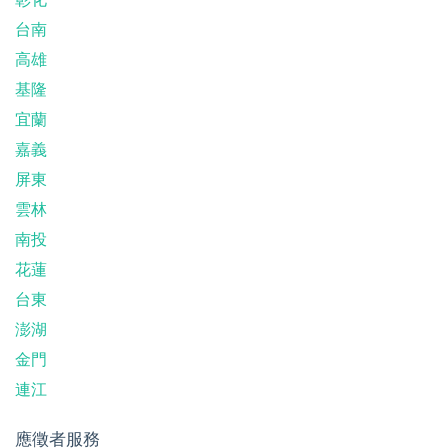
台南
高雄
基隆
宜蘭
嘉義
屏東
雲林
南投
花蓮
台東
澎湖
金門
連江
應徵者服務