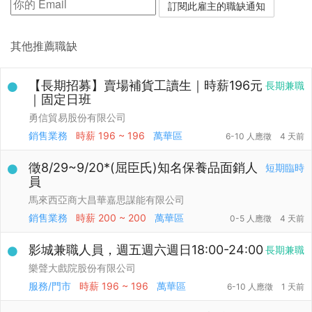
其他推薦職缺
【長期招募】賣場補貨工讀生｜時薪196元
長期兼職
｜固定日班
勇信貿易股份有限公司
銷售業務
時薪
196 ~ 196
萬華區
6-10 人應徵
4 天前
徵8/29~9/20*(屈臣氏)知名保養品面銷人
短期臨時
員
馬來西亞商大昌華嘉思謀能有限公司
銷售業務
時薪
200 ~ 200
萬華區
0-5 人應徵
4 天前
影城兼職人員，週五週六週日18:00-24:00
長期兼職
樂聲大戲院股份有限公司
服務/門市
時薪
196 ~ 196
萬華區
6-10 人應徵
1 天前