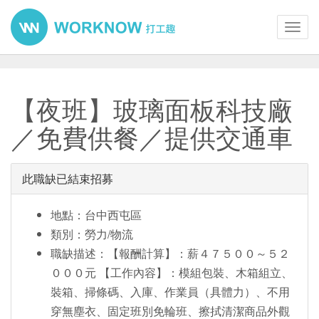
Toggl
navig
【夜班】玻璃面板科技廠
／免費供餐／提供交通車
此職缺已結束招募
地點：台中西屯區
類別：勞力/物流
職缺描述：【報酬計算】：薪４７５００～５２
０００元 【工作內容】：模組包裝、木箱組立、
裝箱、掃條碼、入庫、作業員（具體力）、不用
穿無塵衣、固定班別免輪班、擦拭清潔商品外觀