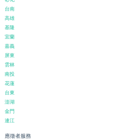
台南
高雄
基隆
宜蘭
嘉義
屏東
雲林
南投
花蓮
台東
澎湖
金門
連江
應徵者服務