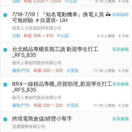
活動
時薪
2,500 ~ 2,500
中正區
6-10 人應徵
4 天前
7/18-7/19！『知名電動機車』換電人員 🛵
短期臨時
可無經驗 ＃自選班- UH
瑞星人力資源顧問有限公司
活動
時薪
205 ~ 410
中山區
0-5 人應徵
4 天前
台北精品專櫃長期工讀 歡迎學生打工
長期兼職
_RFS_835
藝珂人事顧問股份有限公司
服務/門市
時薪
220 ~ 220
大安區
11-30 人應徵
4 天前
BR4一線精品專櫃_存貨助理_歡迎學生打工
長期兼職
_RFS_835
藝珂人事顧問股份有限公司
服務/門市
時薪
220 ~ 220
大安區
11-30 人應徵
4 天前
跨境電商倉儲/經營小幫手
長期兼職
茂通國際有限公司