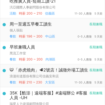
吃推廣人員-短期工讀-21
汎亞國際人事顧問股份有限公司
活動
時薪
200 ~ 210
信義區
11-30 人應徵
5 天前
周一至週五早餐工讀生
長期兼職
個人張貼
餐飲
時薪
196 ~ 200
中山區
0-5 人應徵
5 天前
早班兼職人員
長期兼職
黑流工作室
餐飲
時薪
200 ~ 200
內湖區
0-5 人應徵
5 天前
🐯「赤虎燒肉」🥩2號店！誠徵外場工讀生
長期兼職
浪漫街道股份有限公司信義安和店
餐飲
時薪
210 ~ 230
大安區
11-30 人應徵
5 天前
35K【酷澎｜遠端客服】#遠端辦公 #客服
長期兼職
人員 -UH
瑞星人力資源顧問有限公司