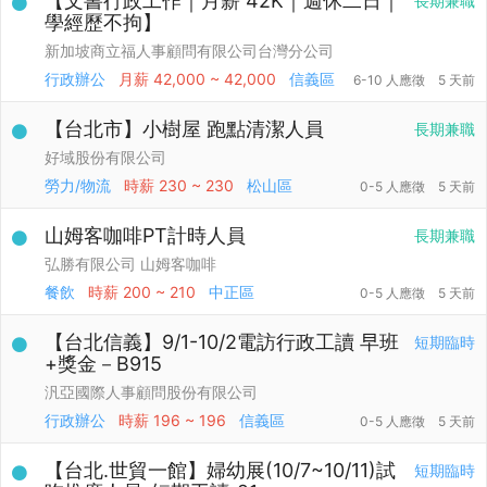
【文書行政工作｜月薪 42K｜週休二日｜
長期兼職
學經歷不拘】
新加坡商立福人事顧問有限公司台灣分公司
行政辦公
月薪
42,000 ~ 42,000
信義區
6-10 人應徵
5 天前
【台北市】小樹屋 跑點清潔人員
長期兼職
好域股份有限公司
勞力/物流
時薪
230 ~ 230
松山區
0-5 人應徵
5 天前
山姆客咖啡PT計時人員
長期兼職
弘勝有限公司 山姆客咖啡
餐飲
時薪
200 ~ 210
中正區
0-5 人應徵
5 天前
【台北信義】9/1-10/2電訪行政工讀 早班
短期臨時
+獎金－B915
汎亞國際人事顧問股份有限公司
行政辦公
時薪
196 ~ 196
信義區
0-5 人應徵
5 天前
【台北.世貿一館】婦幼展(10/7~10/11)試
短期臨時