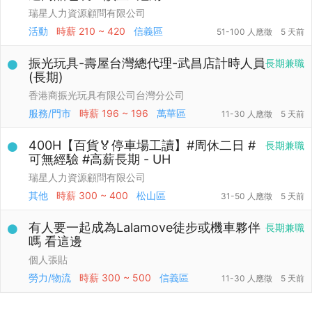
瑞星人力資源顧問有限公司
活動
時薪
210 ~ 420
信義區
51-100 人應徵
5 天前
振光玩具-壽屋台灣總代理-武昌店計時人員
長期兼職
(長期)
香港商振光玩具有限公司台灣分公司
服務/門市
時薪
196 ~ 196
萬華區
11-30 人應徵
5 天前
400H【百貨🏅停車場工讀】#周休二日 #
長期兼職
可無經驗 #高薪長期 - UH
瑞星人力資源顧問有限公司
其他
時薪
300 ~ 400
松山區
31-50 人應徵
5 天前
有人要一起成為Lalamove徒步或機車夥伴
長期兼職
嗎 看這邊
個人張貼
勞力/物流
時薪
300 ~ 500
信義區
11-30 人應徵
5 天前