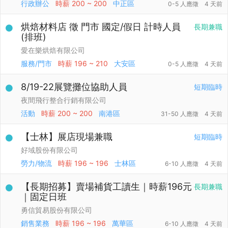
行政辦公
時薪
200 ~ 200
中正區
0-5 人應徵
4 天前
烘焙材料店 徵 門市 國定/假日 計時人員
長期兼職
(排班)
愛在樂烘焙有限公司
服務/門市
時薪
196 ~ 210
大安區
0-5 人應徵
4 天前
8/19-22展覽攤位協助人員
短期臨時
夜間飛行整合行銷有限公司
活動
時薪
200 ~ 200
南港區
31-50 人應徵
4 天前
【士林】展店現場兼職
短期臨時
好域股份有限公司
勞力/物流
時薪
196 ~ 196
士林區
6-10 人應徵
4 天前
【長期招募】賣場補貨工讀生｜時薪196元
長期兼職
｜固定日班
勇信貿易股份有限公司
銷售業務
時薪
196 ~ 196
萬華區
6-10 人應徵
4 天前