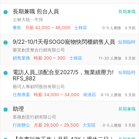
長期兼職 煎台人員
長期兼職
士林大統ㄧ牛排
餐飲
月薪
42,000 ~ 46,000
士林區
0-5 人應徵
4 天前
9/22-10/1天母SOGO寵物快閃櫃銷售人員
短期臨時
樂芙創意整合行銷有限公司
銷售業務
時薪
200 ~ 300
士林區
11-30 人應徵
5 天前
電訪人員_須配合至2027/5，無業績壓力!
短期臨時
RFS_882
藝珂人事顧問股份有限公司
任務專案
時薪
34,000 ~ 34,000
南港區
6-10 人應徵
5 天前
助理
長期兼職
慕微創意行銷有限公司
行政辦公
月薪
29,500 ~ 29,500
大安區
0-5 人應徵
5 天前