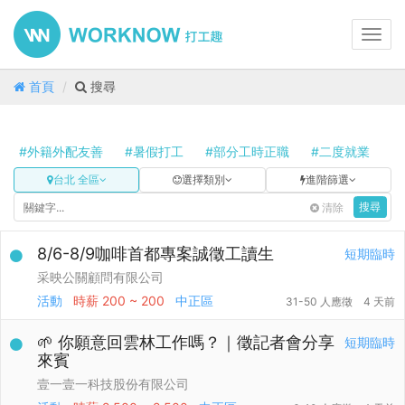
Toggl
navig
首頁
搜尋
#外籍外配友善
#暑假打工
#部分工時正職
#二度就業
#
台北 全區
選擇類別
進階篩選
清除
搜尋
8/6-8/9咖啡首都專案誠徵工讀生
短期臨時
采映公關顧問有限公司
活動
時薪
200 ~ 200
中正區
31-50 人應徵
4 天前
🌱 你願意回雲林工作嗎？｜徵記者會分享
短期臨時
來賓
壹一壹一科技股份有限公司