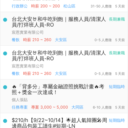
行政辦公
時薪
200 ~ 200
松山區
31-50 人應徵
5 天前
台北大安🤘和牛吃到飽｜服務人員/清潔人
長期兼職
員/打烊班人員-RO
宸恩實業有限公司
餐飲
時薪
210 ~ 260
大安區
0-5 人應徵
5 天前
台北大安🤘和牛吃到飽｜服務人員/清潔人
長期兼職
員/打烊班人員-RO
宸恩實業有限公司
餐飲
時薪
210 ~ 260
大安區
0-5 人應徵
5 天前
🔥「背多分」專屬金融證照挑戰計畫🔥考
短期臨時
照＋獎金一次達成！
個人張貼
任務專案
專案
3,000 ~ 5,000
大同區
6-10 人應徵
5 天前
$210/h【9/22~10/14】🌟超人氣韓團🎤周
短期臨時
邊商品包裝工讀生#短期-LN