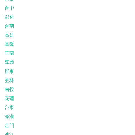
台中
彰化
台南
高雄
基隆
宜蘭
嘉義
屏東
雲林
南投
花蓮
台東
澎湖
金門
連江