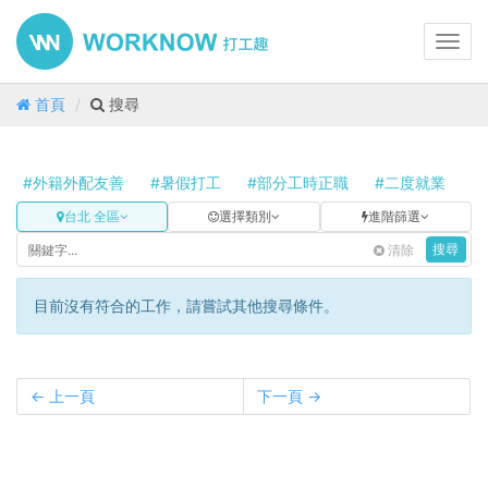
Toggl
navig
首頁
搜尋
#外籍外配友善
#暑假打工
#部分工時正職
#二度就業
#
台北 全區
選擇類別
進階篩選
清除
搜尋
目前沒有符合的工作，請嘗試其他搜尋條件。
← 上一頁
下一頁 →